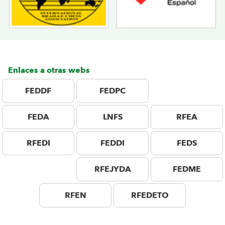
(se
(se
abrirá
abrirá
nueva
nueva
ventana)
ventana)
Enlaces a otras webs
Elemento
FEDDF
FEDPC
vacío
FEDA
LNFS
RFEA
RFEDI
FEDDI
FEDS
Elemento
RFEJYDA
FEDME
vacío
RFEN
RFEDETO