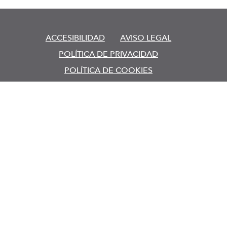
ACCESIBILIDAD
AVISO LEGAL
POLÍTICA DE PRIVACIDAD
POLÍTICA DE COOKIES
CANAL DE DENUNCIAS ONCE
LEY DE TRANSPARENCIA
Esta web se ajusta a lo establecido en la Ley 19/2013, de