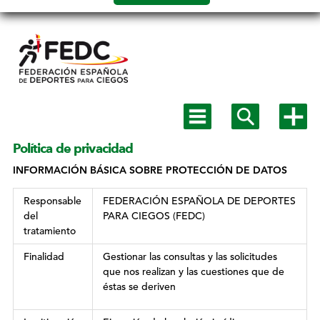
Salto a
contenido
Mostrar
Mostrar
Mostra
menú
buscador
más
principal
opcion
Política de privacidad
MENÚ
SECUNDARIO
INFORMACIÓN BÁSICA SOBRE PROTECCIÓN DE DATOS
Responsable
FEDERACIÓN ESPAÑOLA DE DEPORTES
del
PARA CIEGOS (FEDC)
tratamiento
Finalidad
Gestionar las consultas y las solicitudes
que nos realizan y las cuestiones que de
éstas se deriven