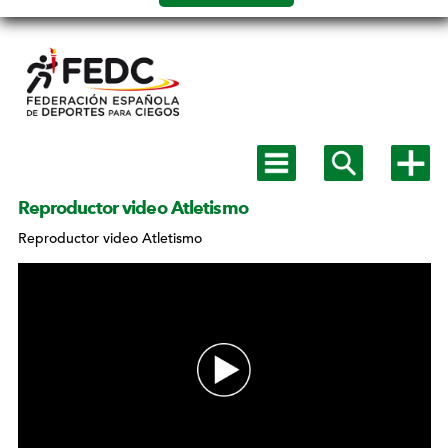
Salto a
contenido
Mostrar
Mostrar
Mostra
menú
buscador
más
principal
opcion
Reproductor video Atletismo
MENÚ
SECUNDARIO
Reproductor video Atletismo