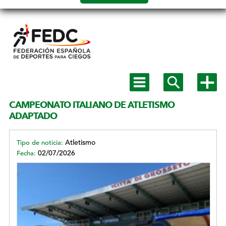
Salto a
contenido
Mostrar
Mostrar
Mostra
menú
buscador
más
principal
opcion
CAMPEONATO ITALIANO DE ATLETISMO
MENÚ
ADAPTADO
SECUNDARIO
Atletismo
Tipo de noticia:
02/07/2026
Fecha: