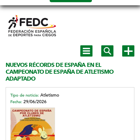
Salto a
contenido
Mostrar
Mostrar
Mostra
menú
buscador
más
principal
opcion
NUEVOS RÉCORDS DE ESPAÑA EN EL
MENÚ
CAMPEONATO DE ESPAÑA DE ATLETISMO
SECUNDARIO
ADAPTADO
Atletismo
Tipo de noticia:
29/06/2026
Fecha: