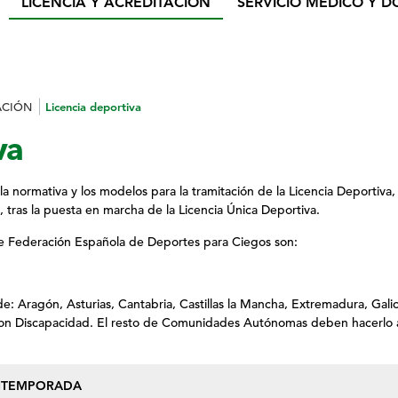
LICENCIA Y ACREDITACIÓN
SERVICIO MÉDICO Y D
ACIÓN
Licencia deportiva
va
 normativa y los modelos para la tramitación de la Licencia Deportiva
 tras la puesta en marcha de la Licencia Única Deportiva.
e Federación Española de Deportes para Ciegos son:
de: Aragón, Asturias, Cantabria, Castillas la Mancha, Extremadura, Gali
con Discapacidad. El resto de Comunidades Autónomas deben hacerlo a
N
TEMPORADA