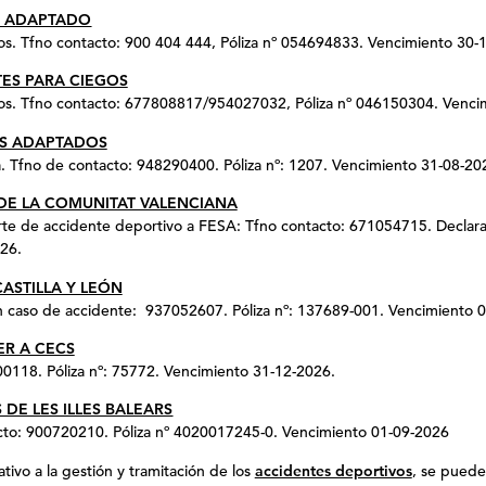
E ADAPTADO
os. Tfno contacto: 900 404 444, Póliza nº 054694833. Vencimiento 30-
ES PARA CIEGOS
vos. Tfno contacto: 677808817/954027032, Póliza nº 046150304. Venc
ES ADAPTADOS
. Tfno de contacto: 948290400. Póliza nº: 1207. Vencimiento 31-08-20
DE LA COMUNITAT VALENCIANA
rte de accidente deportivo a FESA: Tfno contacto: 671054715. Declarac
26.
ASTILLA Y LEÓN
 caso de accidente: 937052607. Póliza nº: 137689-001. Vencimiento 
ER A CECS
0118. Póliza nº: 75772. Vencimiento 31-12-2026.
DE LES ILLES BALEARS
cto: 900720210. Póliza nº 4020017245-0. Vencimiento 01-09-2026
tivo a la gestión y tramitación de los
accidentes deportivos
, se puede