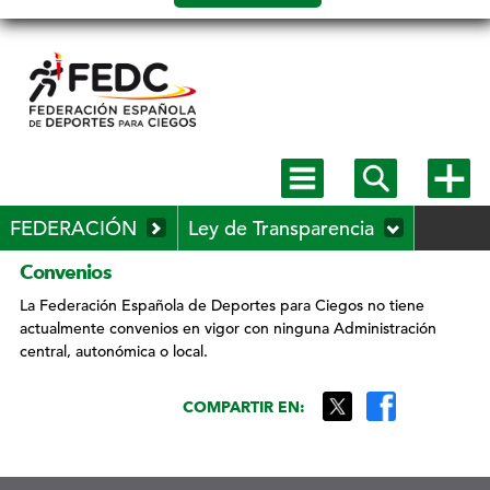
Salto a
contenido
Mostrar
Mostrar
Mostra
menú
buscador
más
principal
opcion
MENÚ
FEDERACIÓN
Ley de Transparencia
SECUNDARIO
Mostrar
Convenios
submenú
desplegable
La Federación Española de Deportes para Ciegos no tiene
actualmente convenios en vigor con ninguna Administración
central, autonómica o local.
COMPARTIR EN: