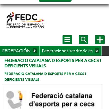
Salto a
contenido
Mostrar
Mostrar
Mostra
menú
buscador
más
principal
opcion
MENÚ
FEDERACIÓN
Federaciones territoriales
SECUNDARIO
Mostrar
FEDERACIO CATALANA D ESPORTS PER A CECS I
submenú
DEFICIENTS VISUALS
desplegable
FEDERACIO CATALANA D ESPORTS PER A CECS I
DEFICIENTS VISUALS