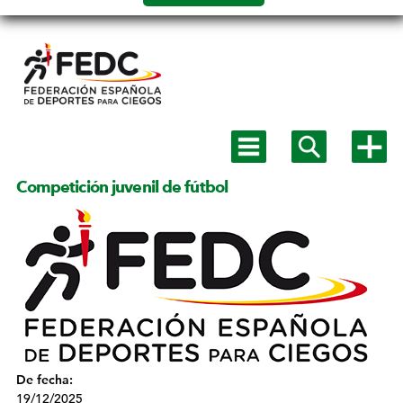
Salto a
contenido
Mostrar
Mostrar
Mostra
menú
buscador
más
principal
opcion
Competición juvenil de fútbol
De fecha:
19/12/2025