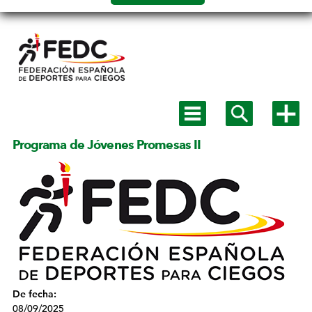
Salto a
contenido
Mostrar
Mostrar
Mostra
menú
buscador
más
principal
opcion
Programa de Jóvenes Promesas II
De fecha:
08/09/2025