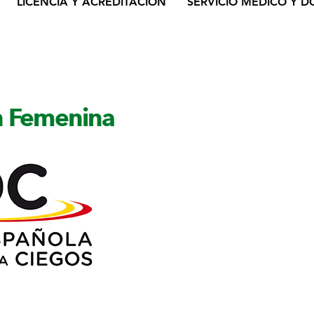
LICENCIA Y ACREDITACIÓN
SERVICIO MÉDICO Y D
n Femenina