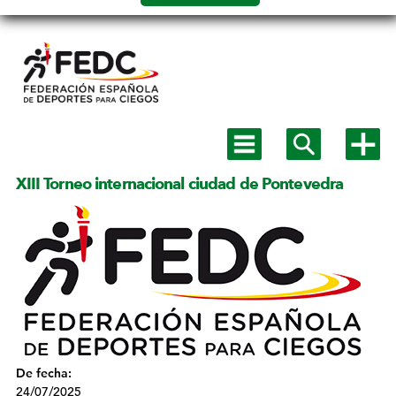
Salto a
contenido
Mostrar
Mostrar
Mostra
menú
buscador
más
principal
opcion
XIII Torneo internacional ciudad de Pontevedra
De fecha:
24/07/2025