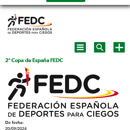
Salto a
contenido
Mostrar
Mostrar
Mostra
menú
buscador
más
principal
opcion
2ª Copa de España FEDC
De fecha:
20/09/2024