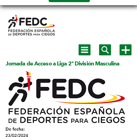
Salto a
contenido
Mostrar
Mostrar
Mostra
menú
buscador
más
principal
opcion
Jornada de Acceso a Liga 2ª División Masculina
De fecha:
23/02/2024