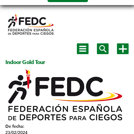
Salto a
contenido
Mostrar
Mostrar
Mostra
menú
buscador
más
principal
opcion
Indoor Gold Tour
De fecha:
23/02/2024