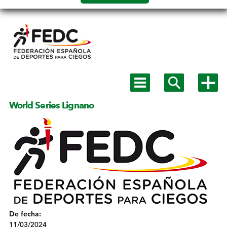
Salto a
contenido
Mostrar
Mostrar
Mostra
menú
buscador
más
principal
opcion
World Series Lignano
De fecha:
11/03/2024