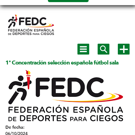
Salto a
contenido
Mostrar
Mostrar
Mostra
menú
buscador
más
principal
opcion
1ª Concentración selección española fútbol sala
De fecha:
06/10/2024