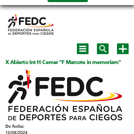
Salto a
contenido
Mostrar
Mostrar
Mostra
menú
buscador
más
principal
opcion
X Abierto Int H Cemar "F Marcote in memoriam"
De fecha:
10/08/2024