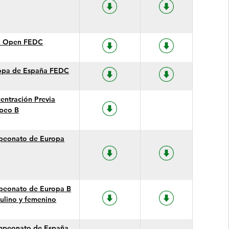
I Open FEDC
opa de España FEDC
entración Previa
peo B
eonato de Europa
eonato de Europa B
ulino y femenino
mpeonato de España