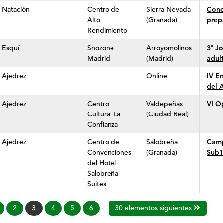
Natación
Centro de
Sierra Nevada
Conc
Alto
(Granada)
prep
Rendimiento
Esquí
Snozone
Arroyomolinos
3ª J
Madrid
(Madrid)
adul
Ajedrez
Online
IV E
del 
Ajedrez
Centro
Valdepeñas
VI O
Cultural La
(Ciudad Real)
Confianza
Ajedrez
Centro de
Salobreña
Camp
Convenciones
(Granada)
Sub1
del Hotel
Salobreña
Suites
Página
2
3
4
5
6
30 elementos siguientes
actual: