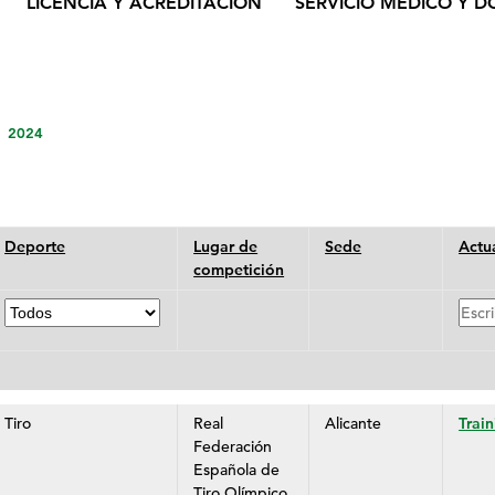
LICENCIA Y ACREDITACIÓN
SERVICIO MÉDICO Y D
2024
Deporte
Lugar de
Sede
Actu
competición
Filtrar
Text
por
a
el
busca
deporte:
Tiro
Real
Alicante
Trai
Federación
Española de
Tiro Olímpico