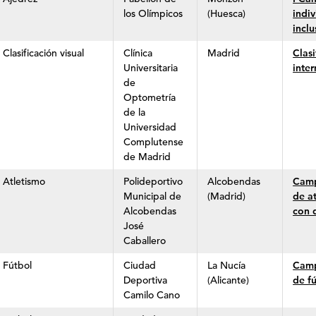
los Olímpicos
(Huesca)
indi
incl
Clasificación visual
Clínica
Madrid
Clasi
Universitaria
inte
de
Optometría
de la
Universidad
Complutense
de Madrid
Atletismo
Polideportivo
Alcobendas
Camp
Municipal de
(Madrid)
de a
Alcobendas
con 
José
Caballero
Fútbol
Ciudad
La Nucía
Camp
Deportiva
(Alicante)
de f
Camilo Cano