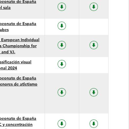
eonato de España
l sala
eonato de España
lubes
 European Individual
s Championship for
 and V.I.
asificación visual
onal 2024
eonato de España
enores de atletismo
eonato de España
 y concentración