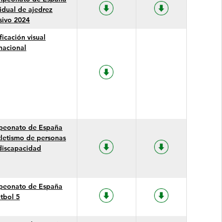
vidual de ajedrez
usivo 2024
ficación visual
rnacional
eonato de España
tletismo de personas
discapacidad
eonato de España
útbol 5