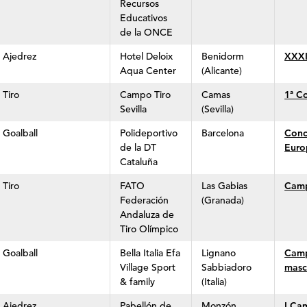
Recursos
Educativos
de la ONCE
Ajedrez
Hotel Deloix
Benidorm
XXX
Aqua Center
(Alicante)
Tiro
Campo Tiro
Camas
1ª C
Sevilla
(Sevilla)
Goalball
Polideportivo
Barcelona
Conc
de la DT
Euro
Cataluña
Tiro
FATO
Las Gabias
Camp
Federación
(Granada)
Andaluza de
Tiro Olímpico
Goalball
Bella Italia Efa
Lignano
Camp
Village Sport
Sabbiadoro
masc
& family
(Italia)
Ajedrez
Pabellón de
Monzón
I Ca