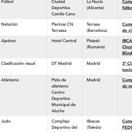
Fútbol
Ciudad
La Nucía
Camp
Deportiva
(Alicante)
fútbo
Camilo Cano
Natación
Piscinas CN
Terrasa
Camp
Terrassa
(Barcelona)
de c
Ajedrez
Hotel Central
Ploiesti
IBCA
(Rumanía)
Ches
Blind
Clasificación visual
DT Madrid
Madrid
3ª Cl
naci
Atletismo
Pista de
Madrid
Camp
atletismo
de m
Centro
Deportivo
Municipal de
Aluche
Judo
Complejo
Illescas
Camp
Deportivo del
(Toledo)
FEDC