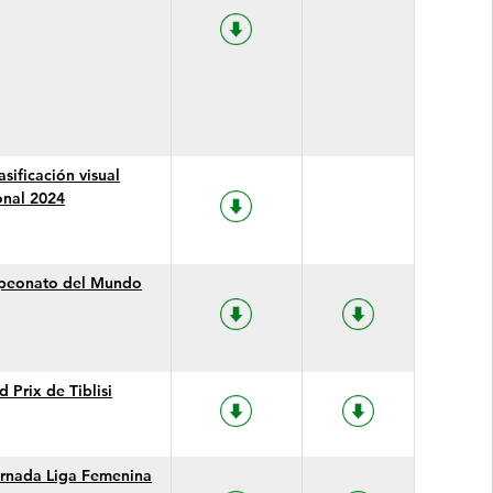
asificación visual
onal 2024
eonato del Mundo
 Prix de Tiblisi
ornada Liga Femenina