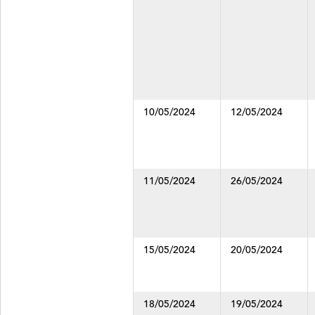
de
forma
ascendente
o
descendente
los
resultados
10/05/2024
12/05/2024
mediante
los
enlaces
de
la
11/05/2024
26/05/2024
cabecera
y
estos
son
mostrados
15/05/2024
20/05/2024
de
forma
dinámica,
18/05/2024
19/05/2024
según