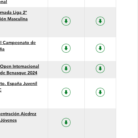
onal
ornada Liga 2ª
sión Masculina
I Campeonato de
ña
I Open Internacional
a de Benasque 2024
to. España Juvenil
C
entración Ajedrez
 Jóvenes