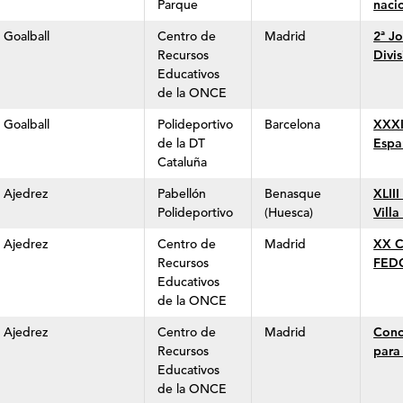
Parque
naci
Goalball
Centro de
Madrid
2ª J
Recursos
Divi
Educativos
de la ONCE
Goalball
Polideportivo
Barcelona
XXXI
de la DT
Espa
Cataluña
Ajedrez
Pabellón
Benasque
XLII
Polideportivo
(Huesca)
Vill
Ajedrez
Centro de
Madrid
XX C
Recursos
FED
Educativos
de la ONCE
Ajedrez
Centro de
Madrid
Conc
Recursos
para
Educativos
de la ONCE