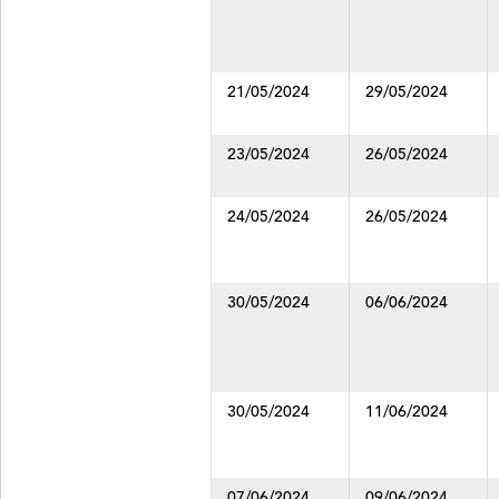
se
modifiquen
los
filtros.
21/05/2024
29/05/2024
En
la
fila
23/05/2024
26/05/2024
tres,
que
24/05/2024
26/05/2024
ocupa
toda
una
celda,
30/05/2024
06/06/2024
se
informa
de
los
resultados
30/05/2024
11/06/2024
encontrados
y,
los
07/06/2024
09/06/2024