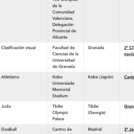
de la
Comunidad
Valenciana,
Delegación
Provincial de
Alicante
Clasificación visual
Facultad de
Granada
2ª Cl
Ciencias de la
naci
Universidad
de Granada
Atletismo
Kobe
Kobe (Japón)
Camp
Universiade
Memorial
Stadium
Judo
Tbilisi
Tiblisi
Grand
Olympic
(Georgia)
Palace
Goalball
Centro de
Madrid
3ª J