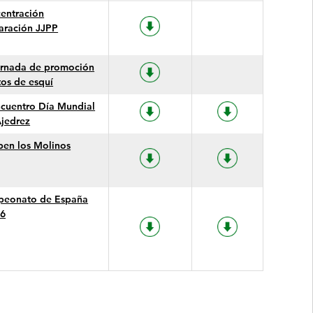
entración
aración JJPP
ornada de promoción
tos de esquí
ncuentro Día Mundial
Ajedrez
pen los Molinos
eonato de España
6