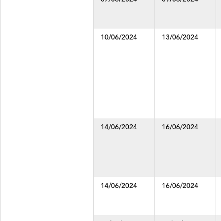
enlaces
y
botones,
proporcionan
10/06/2024
13/06/2024
información
complementaria
mediante
títulos
más
descriptivos.
14/06/2024
16/06/2024
14/06/2024
16/06/2024