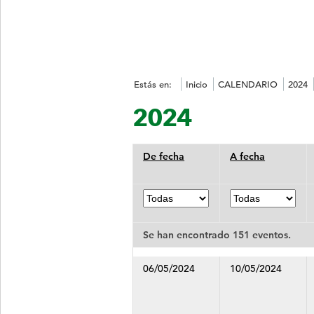
Estás en:
Inicio
CALENDARIO
2024
2024
De fecha
A fecha
Filtrar
Filtrar
desde
hasta
la
la
Se han encontrado 151 eventos.
fecha:
fecha:
La
presente
06/05/2024
10/05/2024
tabla,
permite
ordenar