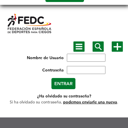
Salto a
contenido
Mostrar
Mostrar
Mostra
menú
buscador
más
principal
opcion
Nombre de Usuario
Contraseña
¿Ha olvidado su contraseña?
Si ha olvidado su contraseña,
podemos enviarle una nueva
.