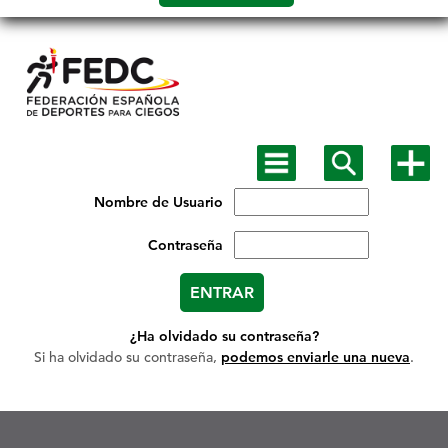
Salto a
contenido
Mostrar
Mostrar
Mostra
menú
buscador
más
principal
opcion
Nombre de Usuario
Contraseña
¿Ha olvidado su contraseña?
Si ha olvidado su contraseña,
podemos enviarle una nueva
.