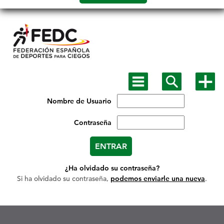
Salto a
contenido
Mostrar
Mostrar
Mostra
menú
buscador
más
principal
opcion
Nombre de Usuario
Contraseña
¿Ha olvidado su contraseña?
Si ha olvidado su contraseña,
podemos enviarle una nueva
.