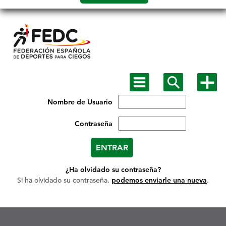
Salto a
contenido
Mostrar
Mostrar
Mostra
menú
buscador
más
principal
opcion
Nombre de Usuario
Contraseña
¿Ha olvidado su contraseña?
Si ha olvidado su contraseña,
podemos enviarle una nueva
.